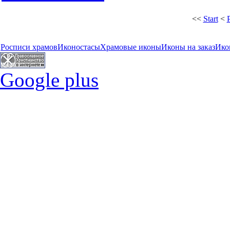
<<
Start
<
Росписи храмов
Иконостасы
Храмовые иконы
Иконы на заказ
Ико
Google plus