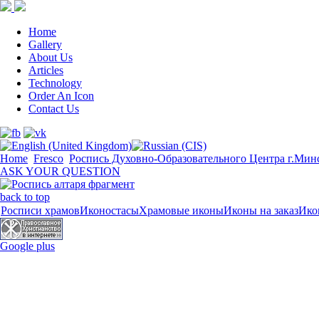
Home
Gallery
About Us
Articles
Technology
Order An Icon
Contact Us
Home
Fresco
Роспись Духовно-Образовательного Центра г.Ми
ASK YOUR QUESTION
back to top
Росписи храмов
Иконостасы
Храмовые иконы
Иконы на заказ
Ико
Google plus