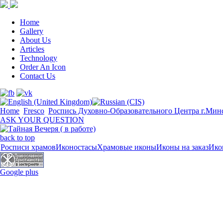
Home
Gallery
About Us
Articles
Technology
Order An Icon
Contact Us
Home
Fresco
Роспись Духовно-Образовательного Центра г.Ми
ASK YOUR QUESTION
back to top
Росписи храмов
Иконостасы
Храмовые иконы
Иконы на заказ
Ико
Google plus