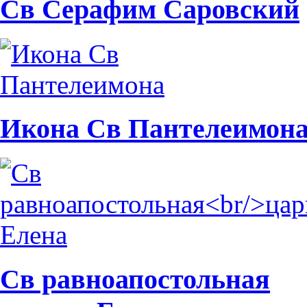
Св Серафим Саровский
Икона Св Пантелеимон
Св равноапостольная