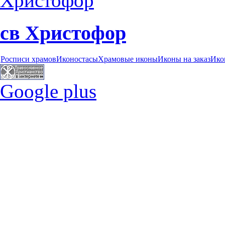
св Христофор
Росписи храмов
Иконостасы
Храмовые иконы
Иконы на заказ
Ико
Google plus